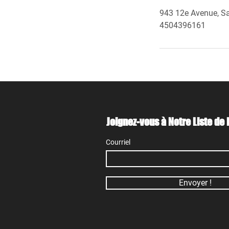
943 12e Avenue, Sa
4504396161
Joignez-vous à Notre Liste de 
Courriel
Envoyer !