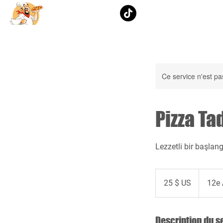
Page D'acc
Ce service n'est pa
Pizza Ta
Lezzetli bir başlan
25 dollars
des
25 $ US
12e
États-
Unis
Description du s