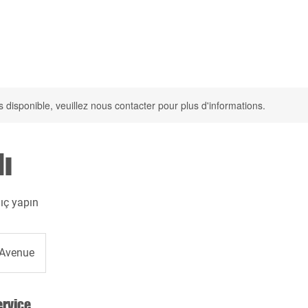
ueil
Commande
Notre Adresse et Nos Hor
s disponible, veuillez nous contacter pour plus d'informations.
dı
gıç yapın
 Avenue
ervice