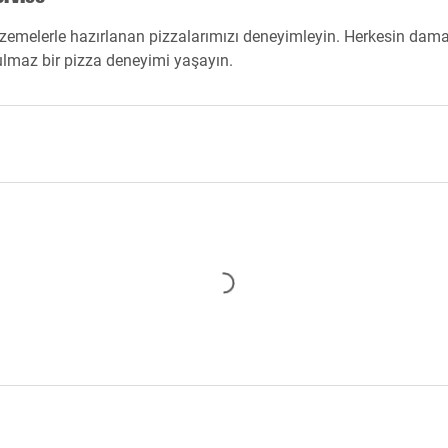
alzemelerle hazırlanan pizzalarımızı deneyimleyin. Herkesin dam
ulmaz bir pizza deneyimi yaşayın.